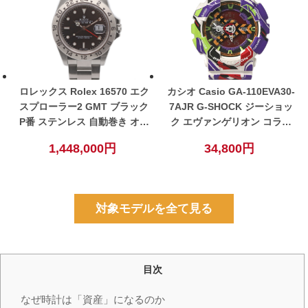
ロレックス Rolex 16570 エク
カシオ Casio GA-110EVA30-
スプローラー2 GMT ブラック
7AJR G-SHOCK ジーショッ
P番 ステンレス 自動巻き オー
ク エヴァンゲリオン コラボ
トマチック メンズ 腕時計
ホワイト 樹脂 メンズ 腕時計
1,448,000円
34,800円
【中古】
【中古】
対象モデルを全て見る
目次
なぜ時計は「資産」になるのか