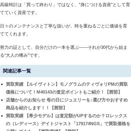
高級時計は「買って終わり」ではなく、”身につける資産”として育
てていく資産です。
日々のメンテナンスと丁寧な扱いが、時を重ねるごとに価値を育
ててくれます。
努力の証として、自分だけの一本を選ぶ――それが30代から始ま
る“大人の嗜み”です。
関連記事一覧
買取実績
【ルイヴィトン】モノグラムのティヴォリPMの買取
価格について！M40143の査定ポイントもご紹介！【茜部】
店舗からのお知らせ
母の日にジュエリーを♪選び方やおすすめ
商品を紹介します！！【茜部】
買取実績
【希少モデル】は査定額がUPするのか？ロレックス
の（レディース）デイトジャスト「179174NGS」で買取価格を