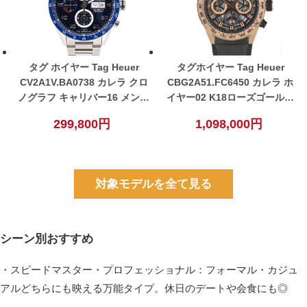
タグ ホイヤー Tag Heuer
タグホイヤー Tag Heuer
CV2A1V.BA0738 カレラ クロ
CBG2A51.FC6450 カレラ ホ
ノグラフ キャリバー16 メンズ
イヤー02 K18ローズゴールド
自動巻き 腕時計 ブルー【中
ブラック 【中古】
299,800円
1,098,000円
古】
対象モデルを全て見る
シーン別おすすめ
・スピードマスター・プロフェッショナル：フォーマル・カジュ
アルどちらにも映える万能タイプ。休日のデートや会食にも◎