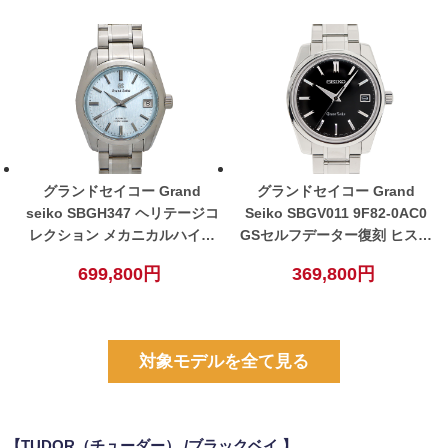
グランドセイコー Grand
グランドセイコー Grand
seiko SBGH347 ヘリテージコ
Seiko SBGV011 9F82-0AC0
レクション メカニカルハイビ
GSセルフデーター復刻 ヒスト
ート36000 氷瀑 自動巻 メンズ
リカルコレクション ブラック
699,800円
369,800円
腕時計 ブルー 【中古】
ステンレス 腕時計 クォーツ
メンズ【中古】
対象モデルを全て見る
【TUDOR（チューダー） /ブラックベイ 】