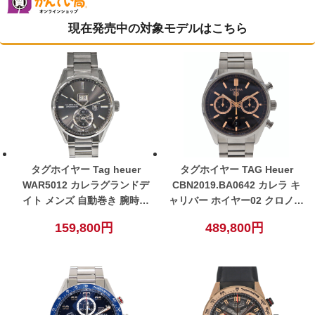
現在発売中の対象モデルはこちら
タグホイヤー Tag heuer
タグホイヤー TAG Heuer
WAR5012 カレラグランドデ
CBN2019.BA0642 カレラ キ
イト メンズ 自動巻き 腕時計
ャリバー ホイヤー02 クロノグ
グレー 【中古】
ラフ ジャパンリミテッドエデ
159,800円
489,800円
ィション メンズ 自動巻き 腕
時計 ブラック 【中古】