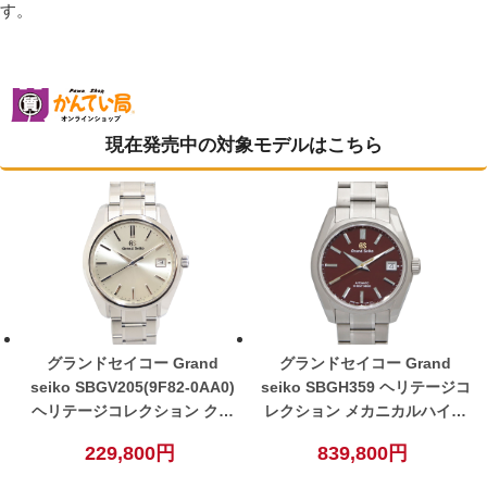
す。
現在発売中の対象モデルはこちら
グランドセイコー Grand
グランドセイコー Grand
seiko SBGV205(9F82-0AA0)
seiko SBGH359 ヘリテージコ
ヘリテージコレクション クォ
レクション メカニカルハイビ
ーツ メンズ 腕時計 シルバー
ート マルーン文字盤 自動巻
229,800円
839,800円
文字盤【中古】
メンズ 腕時計 レッド 【中
古】