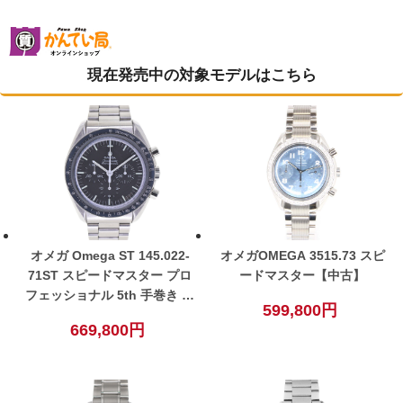
現在発売中の対象モデルはこちら
オメガ Omega ST 145.022-
オメガOMEGA 3515.73 スピ
71ST スピードマスター プロ
ードマスター【中古】
フェッショナル 5th 手巻き ブ
599,800円
ラック メンズ 腕時計 ヴィン
669,800円
テージ【中古】