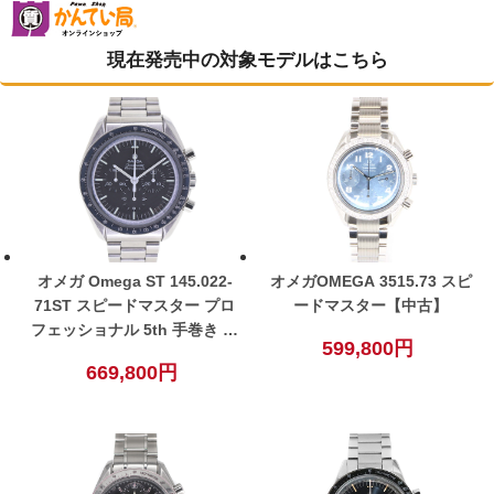
現在発売中の対象モデルはこちら
オメガ Omega ST 145.022-
オメガOMEGA 3515.73 スピ
71ST スピードマスター プロ
ードマスター【中古】
フェッショナル 5th 手巻き ブ
599,800円
ラック メンズ 腕時計 ヴィン
669,800円
テージ【中古】