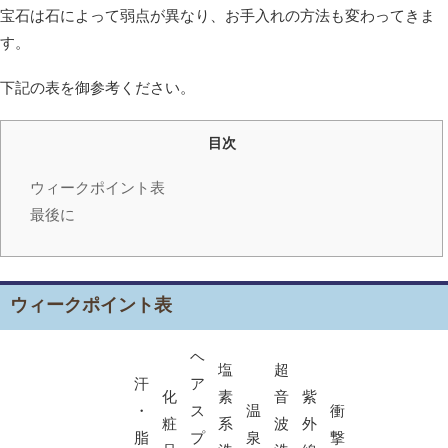
宝石は石によって弱点が異なり、お手入れの方法も変わってきま
す。
下記の表を御参考ください。
目次
ウィークポイント表
最後に
ウィークポイント表
ヘ
塩
超
汗
ア
化
素
音
紫
・
ス
温
衝
粧
系
波
外
脂
プ
泉
撃