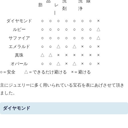
品
洗
洗
線
肪
レ
剤
浄
|
ダイヤモンド
○
○
○
○
○
○
○
×
ルビー
○
○
○
○
○
○
○
△
サファイア
○
○
○
○
○
○
○
△
エメラルド
○
○
△
○
△
×
○
×
真珠
△
△
×
×
×
×
×
×
オパール
○
○
△
×
△
×
○
×
○＝安全 △＝できるだけ避ける ×＝避ける
主にジュエリーに多く用いられている宝石を表にあげさせて頂き
ました。
ダイヤモンド