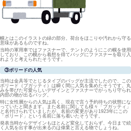
幌とはこのイラストの緑の部分。荷台をほこりや汚れから守る
意味があるものですね。
当時の軍用車ではファスナーで、テントのようにこの幌を使用
しており、この幌から着想を得てバッグにファスナーを取り入
れようと考えられたそうです。
③ボリードの人気
当時は金具等でとじるタイプのバッグが主流でしたので、この
ボリード（ブガッティ）は瞬く間に人気を集めたそうです。丸
みを帯びた可愛らしいデザインとファスナーでがっちり守られ
内部の物が出るバッグ。
特に女性層からの人気は高く、現在で言う予約待ちの状態にな
っていたと聞きます。また名前に関しても様々「ブガッティ」
と名付けられていましたが、名前の変更があり1923年にこの
「ボリード」という名前に落ち着いたそうです。
発表当時からデザインもほとんど変化しておらず、今日まで続
く人気を出す事が出来るのは偉業と言える物でしょうね。