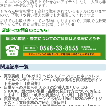
ルメスのバッグを語る上で外せないアイテムになり、人気も非
常に高いモデルになります。
もちろん中古相場でも高額で取引されているモデルになります
ので、下取りや買い替えの際でも大活躍してくれますよ!!
店頭でもお取り扱いしている物になりますので、買取でも販売
でもかんてい局春日井店にお越しください!!
↓店舗へのお問合せはこちら↓
関連記事一覧
買取実績
【ブルガリ】ヘビをモチーフにしたネックレス
『セルペンティヴァイパー』の買取価格と買取査定ポイン
トを紹介！【春日井】
店舗からのお知らせ
カシオの定番人気といえばG-
SHOCK。謎の多い型番・品番の見分け方についてお伝え
します！【愛知・岐阜の質屋かんてい局】【春日井】
買取実績
エンジンターンドベゼル！Ref:16220のデイトジ
ャスト！買取価格のご紹介【春日井】