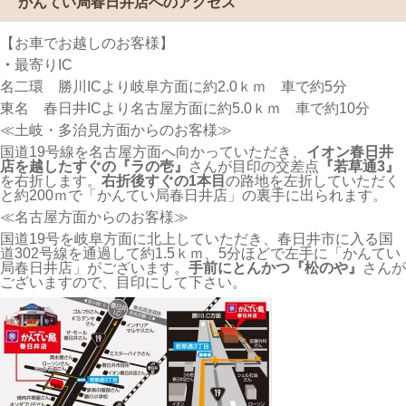
かんてい局春日井店へのアクセス
【お車でお越しのお客様】
・
最寄りIC
名二環 勝川ICより岐阜方面に約2.0ｋｍ 車で約5分
東名 春日井ICより名古屋方面に約5.0ｋｍ 車で約10分
≪土岐・多治見方面からのお客様≫
国道19号線を名古屋方面へ向かっていただき、
イオン春日井
店を越したすぐの『ラの壱』
さんが目印の交差点
『若草通3』
を右折します。
右折後すぐの1本目
の路地を左折していただく
と約200ｍで「かんてい局春日井店」の裏手に出られます。
≪名古屋方面からのお客様≫
国道19号を岐阜方面に北上していただき、春日井市に入る国
道302号線を通過して約1.5ｋｍ、5分ほどで左手に「かんてい
局春日井店」がございます。
手前にとんかつ『松のや』
さんが
ございますので、目印にして下さい。