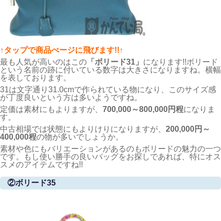
↑タップで商品ぺージに飛びます!!↑
最も人気が高いのはこの
「ボリード31」
になります!!ボリード
という名前の跡に付いている数字は大きさになりますね。横幅
を表しております。
31は文字通り31.0cmで作られている物になり、このサイズ感
が丁度良いという方は多いようですね。
定価は素材にもよりますが、
700,000～800,000円程
になりま
す。
中古相場では状態にもよりけりになりますが、
200,000円～
400,000程
の物が多いでしょうか。
素材や色にもバリエーションがあるのもボリードの魅力の一つ
です。もし使い勝手の良いバッグをお探しであれば、特にオス
スメのアイテムですね!!
②ボリード35