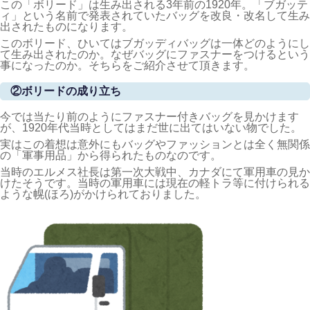
この「ボリード」は生み出される3年前の1920年。「ブガッテ
ィ」という名前で発表されていたバッグを改良・改名して生み
出されたものになります。
このボリード、ひいてはブガッディバッグは一体どのようにし
て生み出されたのか。なぜバッグにファスナーをつけるという
事になったのか。そちらをご紹介させて頂きます。
②ボリードの成り立ち
今では当たり前のようにファスナー付きバッグを見かけます
が、1920年代当時としてはまだ世に出てはいない物でした。
実はこの着想は意外にもバッグやファッションとは全く無関係
の「軍事用品」から得られたものなのです。
当時のエルメス社長は第一次大戦中、カナダにて軍用車の見か
けたそうです。当時の軍用車には現在の軽トラ等に付けられる
ような幌(ほろ)がかけられておりました。