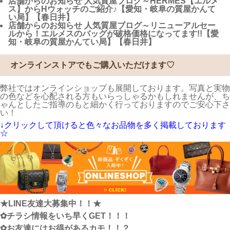
店舗からのお知らせ
人気質屋ブログ～HERMES【エルメ
ス】からHウォッチのご紹介♪【愛知・岐阜の質屋かんて
い局】【春日井】
店舗からのお知らせ
人気質屋ブログ～リニューアルセー
ルから！エルメスのバッグが破格価格になってます!!【愛
知・岐阜の質屋かんてい局】【春日井】
オンラインストアでもご購入いただけます♡
弊社ではオンラインショップも展開しております。写真と実物
の色などを心配される方もいらっしゃるかもしれませんが、ち
ゃんとしたご指導のもと細かく行っておりますのでご安心下さ
い！
↓クリックして頂けると色々なお品物を多く掲載しております
☆
★LINE友達大募集中！！★
✿チラシ情報をいち早くGET！！！
✿お友達にはお得があるカモ！！？