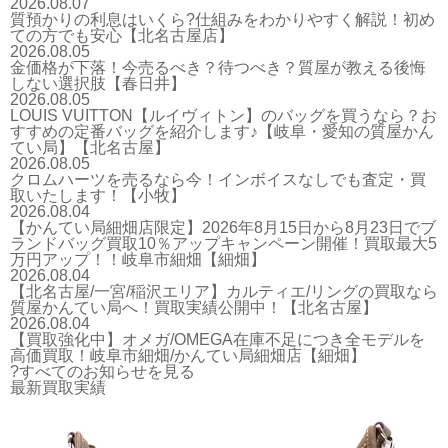
2026.08.07
質預かりの利息はいくら?仕組みをわかりやすく解説！初め
ての方でも安心【北名古屋店】
2026.08.05
金価格が下落！今売るべき？待つべき？質屋が教える後悔
しない選択肢【春日井】
2026.08.05
LOUIS VUITTON【ルイヴィトン】のバッグを買うなら？お
すすめの定番バッグを紹介します♪【岐阜・愛知の質屋かん
てい局】【北名古屋】
2026.08.05
クロムハーツを売るなら今！インボイスなしでも査定・買
取いたします！【小牧】
2026.08.04
【かんてい局細畑店限定】2026年8月15日から8月23日でブ
ランドバッグ買取10％アップキャンペーン開催！買取最大5
万円アップ！！岐阜市細畑【細畑】
2026.08.04
【北名古屋/一宮/稲沢エリア】カルティエ/リングの買取なら
質屋かんてい局へ！買取実績公開中！【北名古屋】
2026.08.04
【買取強化中】オメガ/OMEGA在庫不足につき全モデルを
高価買取！岐阜市細畑/かんてい局細畑店【細畑】
?すべてのお知らせを見る
最新買取実績