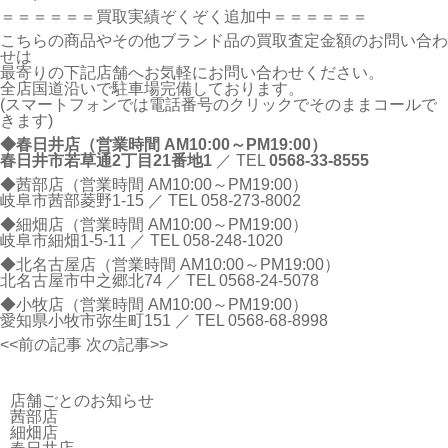
＝＝＝＝＝＝買取実績ぞくぞく追加中＝＝＝＝＝＝
こちらの商品やその他ブランド品の買取査定金額のお問い合わ
せは
最寄りの下記店舗へお気軽にお問い合わせください。
全店国道沿いで駐車場完備しております。
(スマートフォンでは電話番号のクリックでそのままコールで
きます)
◆春日井店（営業時間 AM10:00～PM19:00）
春日井市若草通2丁目21番地1
／ TEL
0568-33-8555
◆茜部店（営業時間 AM10:00～PM19:00）
岐阜市茜部菱野1-15 ／ TEL
058-273-8002
◆細畑店（営業時間 AM10:00～PM19:00）
岐阜市細畑1-5-11 ／ TEL
058-248-1020
◆北名古屋店（営業時間 AM10:00～PM19:00）
北名古屋市中之郷北74 ／ TEL
0568-24-5078
◆小牧店（営業時間 AM10:00～PM19:00）
愛知県小牧市弥生町151 ／ TEL
0568-68-8998
<<前の記事
次の記事>>
店舗ごとのお知らせ
茜部店
細畑店