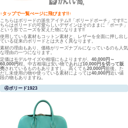
↑タップで一覧ぺージに飛びます!!↑
こちらはボリードの派生アイテム!!「ボリードポーチ」です!!こ
ちらはボリードの可愛らしいデザインはそのままに「ポーチ」
という形でニーズを変えた物になります!!
使用している素材もコットン素材と、レザーを全面に押し出し
ている従来のボリードとは大きく異なります。
素材の理由もあり、価格がリーズナブルになっているのも人気
な理由の一つになります。
定価はモデルサイズや相場にもよりますが、
40,000円～
60,000円
程。中古相場は安い物であれば
10,000円を切って販
売
されているものもありますし、高くても
20,000円
前後。た
だし未使用の物や使っている素材によっては
40,000円
近い値
段の物もありますね。
④ボリード1923