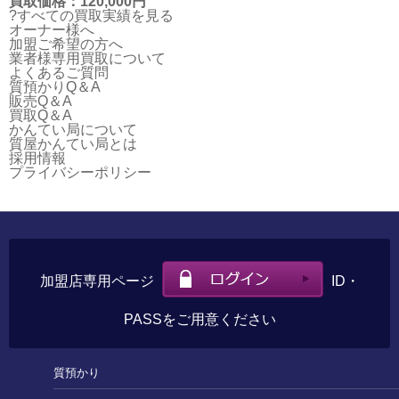
買取価格：120,000円
?すべての買取実績を見る
オーナー様へ
加盟ご希望の方へ
業者様専用買取について
よくあるご質問
質預かりQ＆A
販売Q＆A
買取Q＆A
かんてい局について
質屋かんてい局とは
採用情報
プライバシーポリシー
加盟店専用ページ
ID・
PASSをご用意ください
質預かり