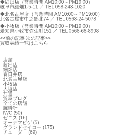
◆細畑店（営業時間 AM10:00～PM19:00）
岐阜市細畑1-5-11 ／ TEL
058-248-1020
◆北名古屋店（営業時間 AM10:00～PM19:00）
北名古屋市中之郷北74 ／ TEL
0568-24-5078
◆小牧店（営業時間 AM10:00～PM19:00）
愛知県小牧市弥生町151 ／ TEL
0568-68-8998
<<前の記事
次の記事>>
買取実績一覧はこちら
店舗
茜部店
細畑店
春日井店
北名古屋店
小牧店
大垣店
共通
質屋ブログ
全ての店舗
腕時計
IWC
(50)
ゼニス
(16)
オーデマピゲ
(5)
グランドセイコー
(175)
チューダー
(69)