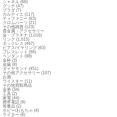
シャネル
(66)
グッチ
(47)
プラダ
(7)
カルティエ
(117)
ティファニー
(63)
クロムハーツ
(21)
その他雑貨
(123)
貴金属・アクセサリー
金・プラチナ
(1,016)
リング
(1,015)
ネックレス
(497)
ピアス/イヤリング
(63)
ブレスレット
(98)
ペンダント
(98)
金杯
(3)
金歯
(8)
ダイヤモンド
(451)
その他アクセサリー
(107)
お酒
ウイスキー
(11)
その他買取商品
金券
(34)
工具
(2)
家電
(44)
携帯電話
(9)
骨董品
(2)
ホビー/おもちゃ
(4)
ライター
(6)