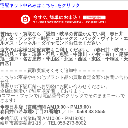
宅配キット申込みはこちら↓をクリック
質預かり・買取なら「愛知・岐阜の質屋かんてい局 春日井
店」金・プラチナ・時計・ロレックス・バッグ・ヴィトン・エ
ルメス・シャネル・ダイヤモンドお任せください
遠方のお客様は宅配買取もご利用ください。（春日井・岐阜・
多治見・土岐・瑞浪・可児・恵那・中津川・小牧・豊山・尾張
旭・瀬戸・名古屋市・守山区・北区・西区・東区・千種区・天
白区）
＝＝＝＝＝＝買取実績ぞくぞく追加中＝＝＝＝＝＝
こちらの商品やその他ブランド品の買取査定金額のお問い合わ
せは
最寄りの下記店舗へお気軽にお問い合わせください。
全店国道沿いで駐車場完備しております。
(スマートフォンでは電話番号のクリックでそのままコールで
きます)
◆春日井店（営業時間 AM10:00～PM19:00）
春日井市若草通2丁目21番地1
／ TEL
0568-33-8555
◆茜部店（営業時間 AM10:00～PM19:00）
岐阜市茜部菱野1-15 ／ TEL
058-273-8002