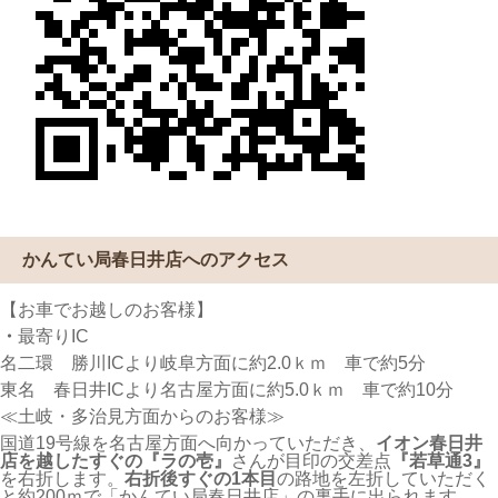
かんてい局春日井店へのアクセス
【お車でお越しのお客様】
・
最寄りIC
名二環 勝川ICより岐阜方面に約2.0ｋｍ 車で約5分
東名 春日井ICより名古屋方面に約5.0ｋｍ 車で約10分
≪土岐・多治見方面からのお客様≫
国道19号線を名古屋方面へ向かっていただき、
イオン春日井
店を越したすぐの『ラの壱』
さんが目印の交差点
『若草通3』
を右折します。
右折後すぐの1本目
の路地を左折していただく
と約200ｍで「かんてい局春日井店」の裏手に出られます。