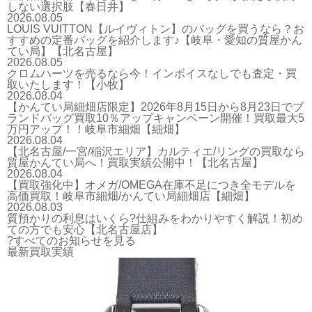
しない選択肢【春日井】
2026.08.05
LOUIS VUITTON【ルイヴィトン】のバッグを買うなら？お
すすめの定番バッグを紹介します♪【岐阜・愛知の質屋かん
てい局】【北名古屋】
2026.08.05
クロムハーツを売るなら今！インボイスなしでも査定・買
取いたします！【小牧】
2026.08.04
【かんてい局細畑店限定】2026年8月15日から8月23日でブ
ランドバッグ買取10％アップキャンペーン開催！買取最大5
万円アップ！！岐阜市細畑【細畑】
2026.08.04
【北名古屋/一宮/稲沢エリア】カルティエ/リングの買取なら
質屋かんてい局へ！買取実績公開中！【北名古屋】
2026.08.04
【買取強化中】オメガ/OMEGA在庫不足につき全モデルを
高価買取！岐阜市細畑/かんてい局細畑店【細畑】
2026.08.03
質預かりの利息はいくら?仕組みをわかりやすく解説！初め
ての方でも安心【北名古屋店】
?すべてのお知らせを見る
最新買取実績