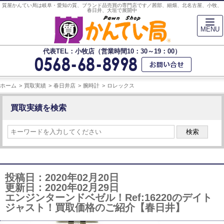
質屋かんてい局は岐阜・愛知の質、ブランド品売買の専門店です／茜部、細畑、北名古屋、小牧、
春日井、大垣で展開中
MENU
代表TEL：小牧店（営業時間10：30～19：00）
ホーム
買取実績
春日井店
腕時計
ロレックス
買取実績を検索
検索
投稿日：2020年02月20日
更新日：2020年02月29日
エンジンターンドベゼル！Ref:16220のデイト
ジャスト！買取価格のご紹介【春日井】