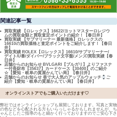
関連記事一覧
買取実績
【ロレックス】16622/ヨットマスターロレジウ
ムの買取金額と買取査定ポイントの紹介！【春日井】
買取実績
【サブマリーナー 最新価格】ロレックスの
16610の買取価格と査定ポイントをご紹介します！【春日
井】
買取実績
ROLEX【ロレックス】16610/サブマリーナー/
デイト/U番/ダイバー/ブラック文字盤/メンズ/買取実績【春
日井】
店舗からのお知らせ
BVLGARI【ブルガリ】よりファスナ
ー付長財布【35637】カードケース【30400】のご紹介
☆【愛知・岐阜の質屋かんてい局】【春日井】
店舗からのお知らせ
巷で大人気のアップルウォッチ
ご
紹介【愛知・岐阜の質屋かんてい局】【春日井】
オンラインストアでもご購入いただけます♡
弊社ではオンラインショップも展開しております。写真と実物
の色などを心配される方もいらっしゃるかもしれませんが、ち
ゃんとしたご指導のもと細かく行っておりますのでご安心下さ