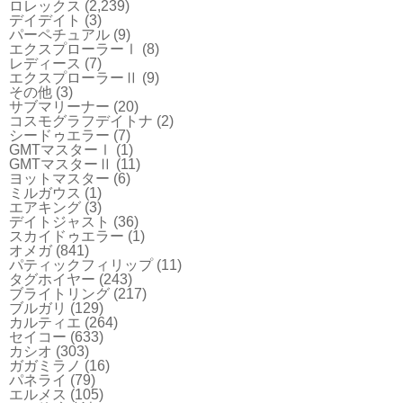
ロレックス
(2,239)
デイデイト
(3)
パーペチュアル
(9)
エクスプローラーⅠ
(8)
レディース
(7)
エクスプローラーⅡ
(9)
その他
(3)
サブマリーナー
(20)
コスモグラフデイトナ
(2)
シードゥエラー
(7)
GMTマスターⅠ
(1)
GMTマスターⅡ
(11)
ヨットマスター
(6)
ミルガウス
(1)
エアキング
(3)
デイトジャスト
(36)
スカイドゥエラー
(1)
オメガ
(841)
パティックフィリップ
(11)
タグホイヤー
(243)
ブライトリング
(217)
ブルガリ
(129)
カルティエ
(264)
セイコー
(633)
カシオ
(303)
ガガミラノ
(16)
パネライ
(79)
エルメス
(105)