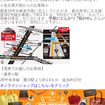
≪名古屋方面からのお客様≫
国道19号を岐阜方面に北上していただき、春日井市に入る国
道302号線を通過して約1.5ｋｍ、5分ほどで左手に「かんてい
局春日井店」がございます。
手前にとんかつ『松のや』
さんが
ございますので、目印にして下さい。
【電車でお越しのお客様】
・
最寄り駅
JR中央本線 勝川駅より約1.0ｋｍ 徒歩約15分
オンラインショップはこちら↓をクリック