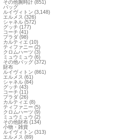
その他腕時計
(851)
バッグ
ルイヴィトン
(3,148)
エルメス
(326)
シャネル
(572)
グッチ
(177)
コーチ
(41)
プラダ
(98)
カルティエ
(10)
ティファニー
(2)
クロムハーツ
(3)
ミュウミュウ
(6)
その他バッグ
(372)
財布
ルイヴィトン
(861)
エルメス
(61)
シャネル
(84)
グッチ
(43)
コーチ
(11)
プラダ
(26)
カルティエ
(8)
ティファニー
(5)
クロムハーツ
(9)
ミュウミュウ
(2)
その他財布
(134)
小物・雑貨
ルイヴィトン
(313)
エルメス
(89)