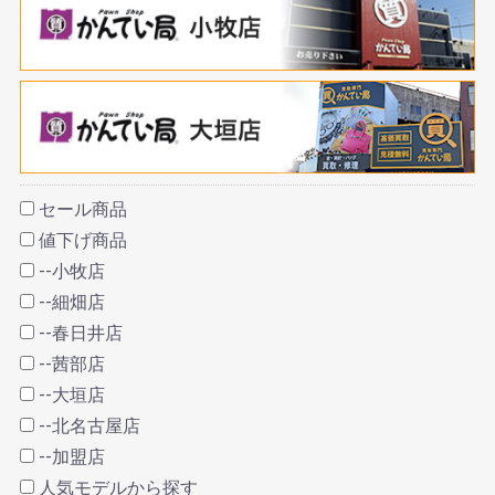
セール商品
値下げ商品
--小牧店
--細畑店
--春日井店
--茜部店
--大垣店
--北名古屋店
--加盟店
人気モデルから探す