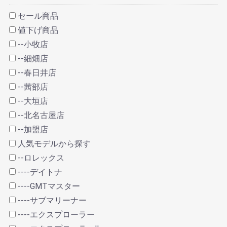
セール商品
値下げ商品
--小牧店
--細畑店
--春日井店
--茜部店
--大垣店
--北名古屋店
--加盟店
人気モデルから探す
--ロレックス
----デイトナ
----GMTマスター
----サブマリーナー
----エクスプローラー