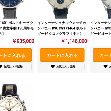
371601 ポルトキーゼ ク
インターナショナルウォッチカ
インターナシ
 青文字盤 150周年モ
ンパニー IWC IW371464 ポルト
ンパニー IWC
古】
ギーゼ クロノグラフ【中古】
ギーゼ オー
ズ シルバー
￥935,000
￥1,148,000
ートに入れる
カートに入れる
カー
お気に入り登録
お気に入り登録