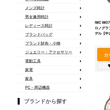
メンズ時計
男女兼用時計
IWC IW
レディース時計
ロノグラフ
デル【中
ブランドバッグ
ブランド財布・小物
ジュエリー・アクセサリー
カ
電動工具
家電
家具
PC・周辺機器
ブランドから探す