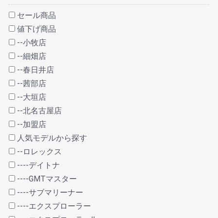
セール商品
値下げ商品
--小牧店
--細畑店
--春日井店
--茜部店
--大垣店
--北名古屋店
--加盟店
人気モデルから探す
--ロレックス
----デイトナ
----GMTマスター
----サブマリーナー
----エクスプローラー