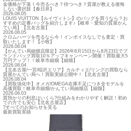
金価格が下落！今売るべき？待つべき？質屋が教える後悔
しない選択肢【春日井】
2026.08.05
LOUIS VUITTON【ルイヴィトン】のバッグを買うなら？お
すすめの定番バッグを紹介します♪【岐阜・愛知の質屋かん
てい局】【北名古屋】
2026.08.05
クロムハーツを売るなら今！インボイスなしでも査定・買
取いたします！【小牧】
2026.08.04
【かんてい局細畑店限定】2026年8月15日から8月23日でブ
ランドバッグ買取10％アップキャンペーン開催！買取最大5
万円アップ！！岐阜市細畑【細畑】
2026.08.04
【北名古屋/一宮/稲沢エリア】カルティエ/リングの買取なら
質屋かんてい局へ！買取実績公開中！【北名古屋】
2026.08.04
【買取強化中】オメガ/OMEGA在庫不足につき全モデルを
高価買取！岐阜市細畑/かんてい局細畑店【細畑】
2026.08.03
質預かりの利息はいくら?仕組みをわかりやすく解説！初め
ての方でも安心【北名古屋店】
?すべてのお知らせを見る
最新買取実績