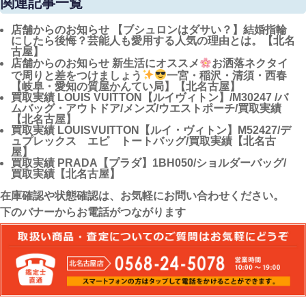
関連記事一覧
店舗からのお知らせ
【ブシュロンはダサい？】結婚指輪
にしたら後悔？芸能人も愛用する人気の理由とは。【北名
古屋】
店舗からのお知らせ
新生活にオススメ
お洒落ネクタイ
で周りと差をつけましょう
一宮・稲沢・清須・西春
【岐阜・愛知の質屋かんてい局】【北名古屋】
買取実績
LOUIS VUITTON【ルイヴィトン】/M30247 /バ
ムバッグ・アウトドア/メンズ/ウエストポーチ/買取実績
【北名古屋】
買取実績
LOUISVUITTON【ルイ・ヴィトン】M52427/デ
ュプレックス エピ トートバッグ/買取実績【北名古
屋】
買取実績
PRADA【プラダ】1BH050/ショルダーバッグ/
買取実績【北名古屋】
在庫確認や状態確認は、お気軽にお問い合わせください。
下のバナーからお電話がつながります