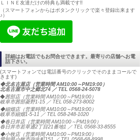
ＬＩＮＥ友達だけの特典も満載です!!
（スマートフォンからはボタンクリックで楽々登録出来ます
♪）
詳細はお電話でもお問合せできます。最寄りの店舗へお電
話下さい。
(スマートフォンでは電話番号のクリックでそのままコールで
きます)
◆北名古屋店（営業時間 AM10:00～PM19:00）
北名古屋市中之郷北74 ／ TEL
0568-24-5078
◆
茜部店（営業時間 AM10:00～PM19:00）
岐阜市茜部菱野1-15 ／ TEL
058-273-8002
◆細畑店（営業時間 AM10:00～PM19:00）
岐阜市細畑1-5-11 ／ TEL
058-248-1020
◆春日井店（営業時間 AM10:00～PM19:00）
春日井市若草通2丁目21番地1 ／ TEL
0568-33-8555
◆小牧店（営業時間 AM10:00～PM19:00）
愛知県小牧市弥生町151 ／ TEL
0568-68-8998