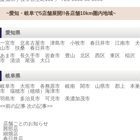
~愛知・岐阜で5店舗展開!!各店舗10km圏内地域~
愛知県
一宮市 北名古屋市 津島市 小牧市 春日井市 江南市 犬
山市 扶桑 春日井市
あま市 長久手市 岩倉市 豊山 北区 西区 東区 稲沢
市 清須 尾張 大口
岐阜県
岐阜市 大垣市 各務原市 岐南 関市 山県市 郡上 本巣
市 瑞穂市（穂積）海津市
羽島市 多治見市 可児市 美濃加茂市
<<前の記事
次の記事>>
店舗ごとのお知らせ
茜部店
細畑店
春日井店