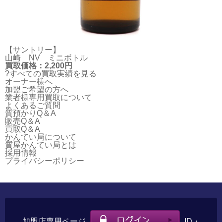
【サントリー】
山崎 NV ミニボトル
買取価格：2,200円
?すべての買取実績を見る
オーナー様へ
加盟ご希望の方へ
業者様専用買取について
よくあるご質問
質預かりQ＆A
販売Q＆A
買取Q＆A
かんてい局について
質屋かんてい局とは
採用情報
プライバシーポリシー
加盟店専用ページ
ID・