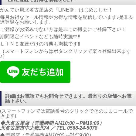
かんてい局北名古屋店の「LINE＠」はじめました！
毎月お得なセール情報やお得な情報を配信しています♪是非友
達登録をお願いします。
ご登録がお済みでない方は是非この機会にご登録下さい！
期間限定イベントなども随時実施中!!
ＬＩＮＥ友達だけの特典も満載です!!
（スマートフォンからはボタンクリックで楽々登録出来ます
♪）
詳細はお電話でもお問合せできます。最寄りの店舗へお電
話下さい。
(スマートフォンでは電話番号のクリックでそのままコールで
きます)
◆北名古屋店（営業時間 AM10:00～PM19:00）
北名古屋市中之郷北74 ／ TEL
0568-24-5078
◆
茜部店（営業時間 AM10:00～PM19:00）