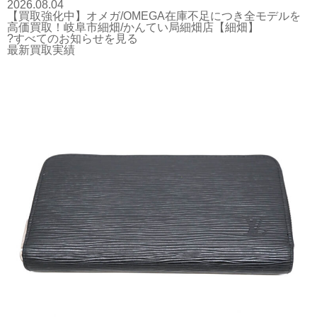
2026.08.04
【買取強化中】オメガ/OMEGA在庫不足につき全モデルを
高価買取！岐阜市細畑/かんてい局細畑店【細畑】
?すべてのお知らせを見る
最新買取実績