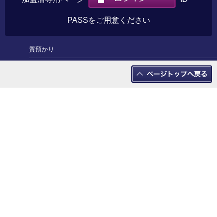
PASSをご用意ください
質預かり
売りたい方
買いたい方
お知らせ一覧
買取実績一覧
店舗一覧
オンラインショップ
かんてい局腕時計専門館
業者様専用買取について
修理について