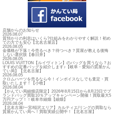
店舗からのお知らせ
2026.08.07
質預かりの利息はいくら?仕組みをわかりやすく解説！初め
ての方でも安心【北名古屋店】
2026.08.05
金価格が下落！今売るべき？待つべき？質屋が教える後悔
しない選択肢【春日井】
2026.08.05
LOUIS VUITTON【ルイヴィトン】のバッグを買うなら？お
すすめの定番バッグを紹介します♪【岐阜・愛知の質屋かん
てい局】【北名古屋】
2026.08.05
クロムハーツを売るなら今！インボイスなしでも査定・買
取いたします！【小牧】
2026.08.04
【かんてい局細畑店限定】2026年8月15日から8月23日でブ
ランドバッグ買取10％アップキャンペーン開催！買取最大5
万円アップ！！岐阜市細畑【細畑】
2026.08.04
【北名古屋/一宮/稲沢エリア】カルティエ/リングの買取なら
質屋かんてい局へ！買取実績公開中！【北名古屋】