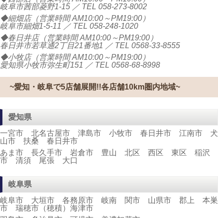
岐阜市茜部菱野1-15 ／ TEL
058-273-8002
◆細畑店（営業時間 AM10:00～PM19:00）
岐阜市細畑1-5-11 ／ TEL
058-248-1020
◆春日井店（営業時間 AM10:00～PM19:00）
春日井市若草通2丁目21番地1 ／ TEL
0568-33-8555
◆小牧店（営業時間 AM10:00～PM19:00）
愛知県小牧市弥生町151 ／ TEL
0568-68-8998
~愛知・岐阜で5店舗展開!!各店舗10km圏内地域~
愛知県
一宮市 北名古屋市 津島市 小牧市 春日井市 江南市 犬
山市 扶桑 春日井市
あま市 長久手市 岩倉市 豊山 北区 西区 東区 稲沢
市 清須 尾張 大口
岐阜県
岐阜市 大垣市 各務原市 岐南 関市 山県市 郡上 本巣
市 瑞穂市（穂積）海津市