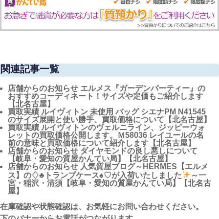
関連記事一覧
店舗からのお知らせ
エルメス『ガーデンパーティー』の
おすすめコーディネート！サイズや定価もご紹介します
【北名古屋】
買取実績
ルイヴィトン 未使用 バッグ シエナPM N41545
のサイズ展開と使い勝手、買取価格について【北名古屋】
買取実績
ルイヴィトンのヴェルニライン、ジッピーウォ
レットの買取価格公開します。Ｍ58036 レイユールの名
前の意味と買取価格について紹介します【北名古屋】
店舗からのお知らせ
ダイヤモンドの良し悪しについて
【岐阜・愛知の質屋かんてい局】【北名古屋】
店舗からのお知らせ
人気質屋ブログ～HERMES【エルメ
ス】の♢♣トランプケース♠♡が入荷いたしました
～一
宮・稲沢・清須【岐阜・愛知の質屋かんてい局】【北名古
屋】
在庫確認や状態確認は、お気軽にお問い合わせください。
下のバナーからお電話がつながります