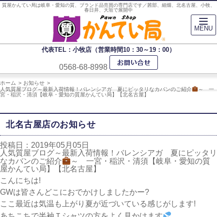
質屋かんてい局は岐阜・愛知の質、ブランド品売買の専門店です／茜部、細畑、北名古屋、小牧、
春日井、大垣で展開中
MENU
代表TEL：小牧店（営業時間10：30～19：00）
0568-68-8998
ホーム
お知らせ
人気質屋ブログ～最新入荷情報！バレンシアガ 夏にピッタリなカバンのご紹介
～ 一
宮・稲沢・清須【岐阜・愛知の質屋かんてい局】【北名古屋】
北名古屋店のお知らせ
投稿日：2019年05月05日
人気質屋ブログ～最新入荷情報！バレンシアガ 夏にピッタリ
なカバンのご紹介
～ 一宮・稲沢・清須【岐阜・愛知の質
屋かんてい局】【北名古屋】
こんにちは!
GWは皆さんどこにおでかけしましたかー?
ここ最近は気温も上がり夏が近づいている感じがします!
あちこちで半袖Ｔシャツの方をよく見かけます