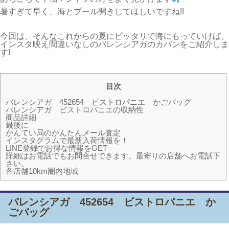
暑すぎて早く、海とプール開きしてほしいですね!!
今回は、そんなこれからの夏にピッタリで海にもっていけば、
インスタ映え間違いなしのバレンシアガのカバンをご紹介しま
す!
目次
バレンシアガ 452654 ビストロパニエ かごバッグ
バレンシアガ ビストロパニエの収納性
商品詳細
最後に
かんてい局のかんたんメール査定
インスタグラムで最新入荷情報を！
LINE登録でお得な情報をGET
詳細はお電話でもお問合せできます。最寄りの店舗へお電話下
さい。
各店舗10km圏内地域
バレンシアガ 452654 ビストロパニエ か
ごバッグ