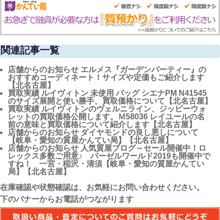
関連記事一覧
店舗からのお知らせ
エルメス『ガーデンパーティー』の
おすすめコーディネート！サイズや定価もご紹介します
【北名古屋】
買取実績
ルイヴィトン 未使用 バッグ シエナPM N41545
のサイズ展開と使い勝手、買取価格について【北名古屋】
買取実績
ルイヴィトンのヴェルニライン、ジッピーウォ
レットの買取価格公開します。Ｍ58036 レイユールの名
前の意味と買取価格について紹介します【北名古屋】
店舗からのお知らせ
ダイヤモンドの良し悪しについて
【岐阜・愛知の質屋かんてい局】【北名古屋】
店舗からのお知らせ
人気質屋ブログ～セール開催中！ロ
レックス多数ご用意♪ バーゼルワールド2019も開催中で
すね！ 一宮・稲沢・清須【岐阜・愛知の質屋かんてい
局】【北名古屋】
在庫確認や状態確認は、お気軽にお問い合わせください。
下のバナーからお電話がつながります