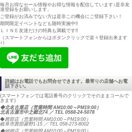
毎月お得なセール情報やお得な情報を配信しています♪是非友
達登録をお願いします。
ご登録がお済みでない方は是非この機会にご登録下さい！
期間限定イベントなども随時実施中!!
ＬＩＮＥ友達だけの特典も満載です!!
（スマートフォンからはボタンクリックで楽々登録出来ます
♪）
詳細はお電話でもお問合せできます。最寄りの店舗へお電
話下さい。
(スマートフォンでは電話番号のクリックでそのままコールで
きます)
◆北名古屋店（営業時間 AM10:00～PM19:00）
北名古屋市中之郷北74 ／ TEL
0568-24-5078
◆
茜部店（営業時間 AM10:00～PM19:00）
岐阜市茜部菱野1-15 ／ TEL
058-273-8002
◆細畑店（営業時間 AM10:00～PM19:00）