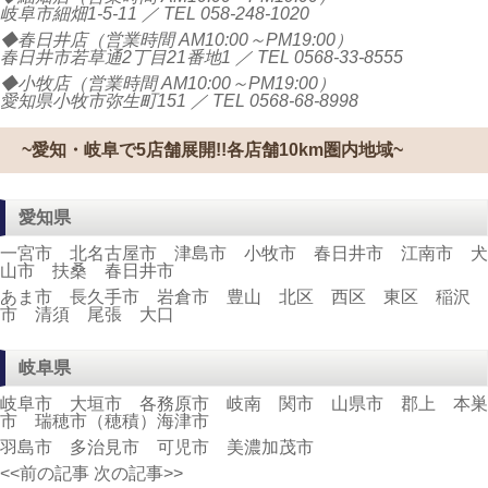
岐阜市細畑1-5-11 ／ TEL
058-248-1020
◆春日井店（営業時間 AM10:00～PM19:00）
春日井市若草通2丁目21番地1 ／ TEL
0568-33-8555
◆小牧店（営業時間 AM10:00～PM19:00）
愛知県小牧市弥生町151 ／ TEL
0568-68-8998
~愛知・岐阜で5店舗展開!!各店舗10km圏内地域~
愛知県
一宮市 北名古屋市 津島市 小牧市 春日井市 江南市 犬
山市 扶桑 春日井市
あま市 長久手市 岩倉市 豊山 北区 西区 東区 稲沢
市 清須 尾張 大口
岐阜県
岐阜市 大垣市 各務原市 岐南 関市 山県市 郡上 本巣
市 瑞穂市（穂積）海津市
羽島市 多治見市 可児市 美濃加茂市
<<前の記事
次の記事>>