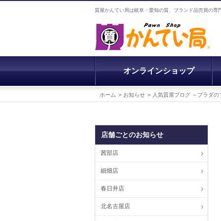
質屋かんてい局は岐阜・愛知の質、ブランド品売買の専
オンラインショップ
ホーム
お知らせ
人気質屋ブログ ～プラダ
店舗ごとのお知らせ
茜部店
細畑店
春日井店
北名古屋店