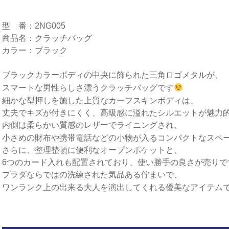
型 番：2NG005
商品名：クラッチバッグ
カラー：ブラック
ブラックカラーボディの中央に飾られた三角ロゴメタルが、
スマートな男性らしさ漂うクラッチバッグです
細かな型押しを施した上質なカーフスキンボディは、
丈夫でキズが付きにくく、高級感に溢れたシルエットが魅力的
内側は柔らかい質感のレザーでライニングされ、
小さめの財布や携帯電話などの小物が入るコンパクトなスペ
さらに、整理整頓に便利なオープンポケットと、
6つのカード入れも配置されており、使い勝手の良さが売りで
プラダならではの洗練された気品ある佇まいで、
ワンランク上の出来る大人を演出してくれる優美なアイテム