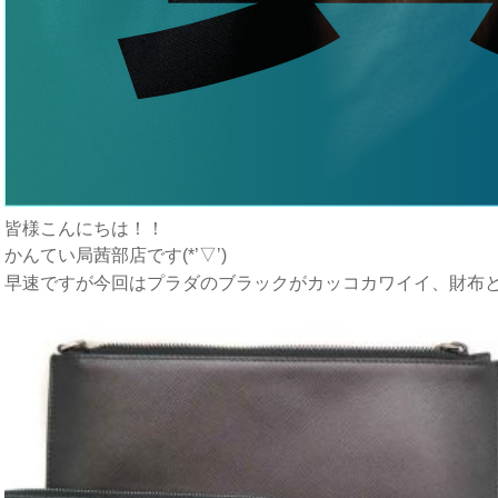
皆様こんにちは！！
かんてい局茜部店です(*’▽’)
早速ですが今回はプラダのブラックがカッコカワイイ、財布