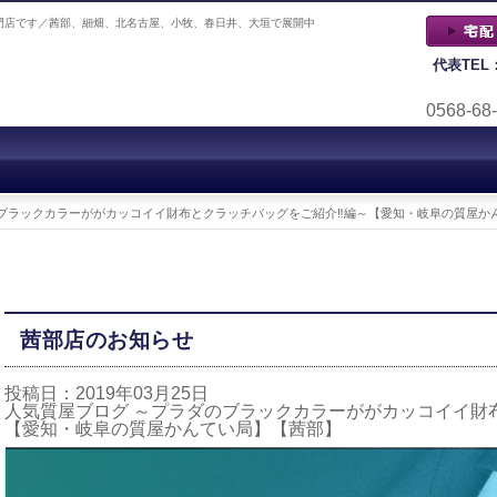
門店です／茜部、細畑、北名古屋、小牧、春日井、大垣で展開中
代表TEL
0568-68
のブラックカラーががカッコイイ財布とクラッチバッグをご紹介‼編～【愛知・岐阜の質屋か
茜部店のお知らせ
投稿日：2019年03月25日
人気質屋ブログ ～プラダのブラックカラーががカッコイイ財
【愛知・岐阜の質屋かんてい局】【茜部】