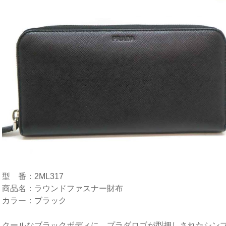
型 番：2ML317
商品名：ラウンドファスナー財布
カラー：ブラック
クールなブラックボディに、プラダロゴが型押しされたシン