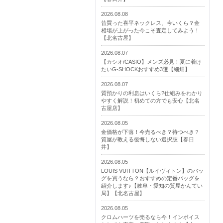
2026.08.08
昔買った喜平ネックレス、今いくら？金
相場が上がった今こそ査定してみよう！
【北名古屋】
2026.08.07
【カシオ/CASIO】メンズ必見！夏に着け
たいG-SHOCKおすすめ3選【細畑】
2026.08.07
質預かりの利息はいくら?仕組みをわかり
やすく解説！初めての方でも安心【北名
古屋店】
2026.08.05
金価格が下落！今売るべき？待つべき？
質屋が教える後悔しない選択肢【春日
井】
2026.08.05
LOUIS VUITTON【ルイヴィトン】のバッ
グを買うなら？おすすめの定番バッグを
紹介します♪【岐阜・愛知の質屋かんてい
局】【北名古屋】
2026.08.05
クロムハーツを売るなら今！インボイス