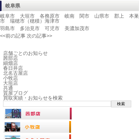
岐阜県
岐阜市 大垣市 各務原市 岐南 関市 山県市 郡上 本巣
市 瑞穂市（穂積）海津市
羽島市 多治見市 可児市 美濃加茂市
<<前の記事
次の記事>>
店舗ごとのお知らせ
茜部店
細畑店
春日井店
北名古屋店
小牧店
大垣店
共通
質屋ブログ
買取実績・お知らせを検索
検索