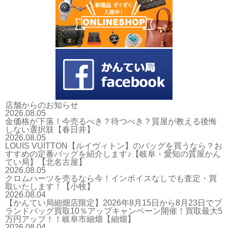
店舗からのお知らせ
2026.08.05
金価格が下落！今売るべき？待つべき？質屋が教える後悔
しない選択肢【春日井】
2026.08.05
LOUIS VUITTON【ルイヴィトン】のバッグを買うなら？お
すすめの定番バッグを紹介します♪【岐阜・愛知の質屋かん
てい局】【北名古屋】
2026.08.05
クロムハーツを売るなら今！インボイスなしでも査定・買
取いたします！【小牧】
2026.08.04
【かんてい局細畑店限定】2026年8月15日から8月23日でブ
ランドバッグ買取10％アップキャンペーン開催！買取最大5
万円アップ！！岐阜市細畑【細畑】
2026.08.04