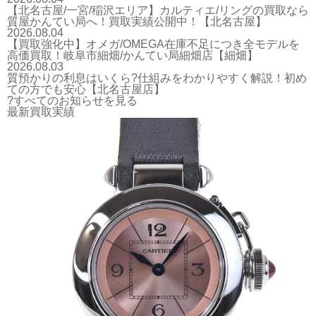
【北名古屋/一宮/稲沢エリア】カルティエ/リングの買取なら
質屋かんてい局へ！買取実績公開中！【北名古屋】
2026.08.04
【買取強化中】オメガ/OMEGA在庫不足につき全モデルを
高価買取！岐阜市細畑/かんてい局細畑店【細畑】
2026.08.03
質預かりの利息はいくら?仕組みをわかりやすく解説！初め
ての方でも安心【北名古屋店】
?すべてのお知らせを見る
最新買取実績