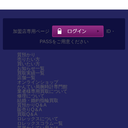
加盟店専用ページ
ID・
PASSをご用意ください
質預かり
売りたい方
買いたい方
お知らせ一覧
買取実績一覧
店舗一覧
オンラインショップ
かんてい局腕時計専門館
業者様専用買取について
修理について
結婚・婚約指輪買取
質預かりQ＆A
販売りQ＆A
買取Q＆A
ロレックスについて
ロレックスコラム一覧
質屋かんてい局とは