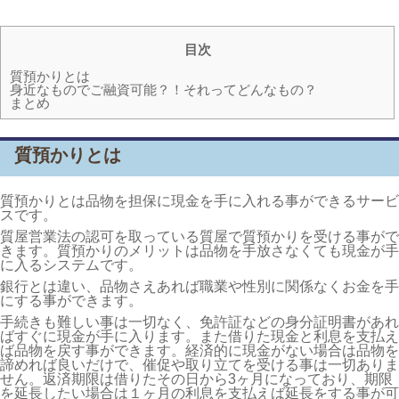
目次
質預かりとは
身近なものでご融資可能？！それってどんなもの？
まとめ
質預かりとは
質預かりとは品物を担保に現金を手に入れる事ができるサービ
スです。
質屋営業法の認可を取っている質屋で質預かりを受ける事がで
きます。質預かりのメリットは品物を手放さなくても現金が手
に入るシステムです。
銀行とは違い、品物さえあれば職業や性別に関係なくお金を手
にする事ができます。
手続きも難しい事は一切なく、免許証などの身分証明書があれ
ばすぐに現金が手に入ります。また借りた現金と利息を支払え
ば品物を戻す事ができます。経済的に現金がない場合は品物を
諦めれば良いだけで、催促や取り立てを受ける事は一切ありま
せん。返済期限は借りたその日から3ヶ月になっており、期限
を延長したい場合は１ヶ月の利息を支払えば延長をする事が可