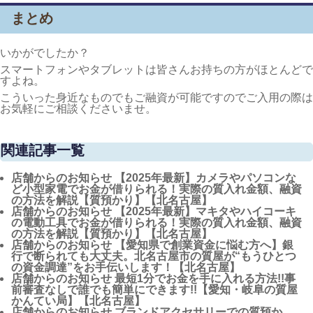
まとめ
いかがでしたか？
スマートフォンやタブレットは皆さんお持ちの方がほとんどで
すよね。
こういった身近なものでもご融資が可能ですのでご入用の際は
お気軽にご相談くださいませ。
関連記事一覧
店舗からのお知らせ
【2025年最新】カメラやパソコンな
ど小型家電でお金が借りられる！実際の質入れ金額、融資
の方法を解説【質預かり】【北名古屋】
店舗からのお知らせ
【2025年最新】マキタやハイコーキ
の電動工具でお金が借りられる！実際の質入れ金額、融資
の方法を解説【質預かり】【北名古屋】
店舗からのお知らせ
【愛知県で創業資金に悩む方へ】銀
行で断られても大丈夫。北名古屋市の質屋が“もうひとつ
の資金調達”をお手伝いします！【北名古屋】
店舗からのお知らせ
最短1分でお金を手に入れる方法!!事
前審査なしで誰でも簡単にできます!!【愛知・岐阜の質屋
かんてい局】【北名古屋】
店舗からのお知らせ
ブランドアクセサリーでの質預か