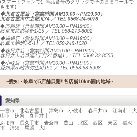
(スマートフォンでは電話番号のクリックでそのままコールで
きます)
◆北名古屋店（営業時間 AM10:00～PM19:00）
北名古屋市中之郷北74 ／ TEL
0568-24-5078
◆
茜部店（営業時間 AM10:00～PM19:00）
岐阜市茜部菱野1-15 ／ TEL
058-273-8002
◆細畑店（営業時間 AM10:00～PM19:00）
岐阜市細畑1-5-11 ／ TEL
058-248-1020
◆春日井店（営業時間 AM10:00～PM19:00）
春日井市若草通2丁目21番地1 ／ TEL
0568-33-8555
◆小牧店（営業時間 AM10:00～PM19:00）
愛知県小牧市弥生町151 ／ TEL
0568-68-8998
~愛知・岐阜で5店舗展開!!各店舗10km圏内地域~
愛知県
一宮市 北名古屋市 津島市 小牧市 春日井市 江南市 犬
山市 扶桑 春日井市
あま市 長久手市 岩倉市 豊山 北区 西区 東区 稲沢
市 清須 尾張 大口