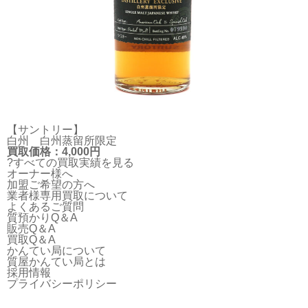
【サントリー】
白州 白州蒸留所限定
買取価格：4,000円
?すべての買取実績を見る
オーナー様へ
加盟ご希望の方へ
業者様専用買取について
よくあるご質問
質預かりQ＆A
販売Q＆A
買取Q＆A
かんてい局について
質屋かんてい局とは
採用情報
プライバシーポリシー