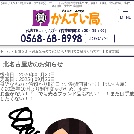
質屋かんてい局は岐阜・愛知の質、ブランド品売買の専門店です／茜部、細畑、北名古屋、小牧、
春日井、大垣で展開中
MENU
代表TEL：小牧店（営業時間10：30～19：00）
ホーム
お知らせ
身近なもので質預かり!!即日でご融資可能です!!【北名古屋】
北名古屋店のお知らせ
投稿日：2020年01月20日
更新日：2025年09月26日
身近なもので質預かり!!即日でご融資可能です!!【北名古屋】
※2025年10月より利率変更のため、更新
お金がない！！！でも売るブランド品もない！！！または手放
したくない！！！